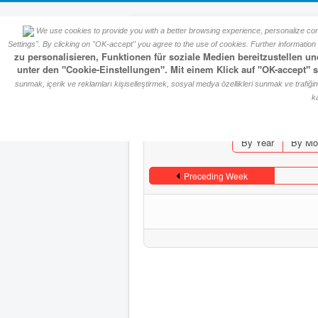
We use cookies to provide you with a better browsing experience, personalize conte
Okumuş Sülal
Settings". By clicking on "OK-accept" you agree to the use of cookies. Further information i
zu personalisieren, Funktionen für soziale Medien bereitzustellen 
unter den "Cookie-Einstellungen". Mit einem Klick auf "OK-accept"
Events Calendar
sunmak, içerik ve reklamları kişiselleştirmek, sosyal medya özellikleri sunmak ve trafiğimizi
k
By Year
By Mo
Preceding Week