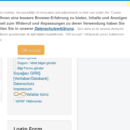
n cookies, the possibility of revocation and adjustments to their use under the "Cookie
hnen eine bessere Browser-Erfahrung zu bieten, Inhalte und Anzeigen
lichkeit zum Widerruf und Anpassungen zu deren Verwendung haben Sie
lten Sie in unserer
Datenschutzerklärung
.
Size daha iyi bir tarama deneyimi
m ayarlamaları ile ilgili bilgileri bulabilirsiniz. "OK-accept" i tıklayarak çerez kullanımını
Main Menu
iz.
Başsayfa
OK-accept
Formlar
Resim gönder
Dogum / Vefat bilgisi gönder
Bilgi Formu gönder
Soyağacı GIRIŞ
[Veritaban/Databank]
Datenschutz
Impressum
Vefatlar tümü
VEFAT Yildönümler
Login Form