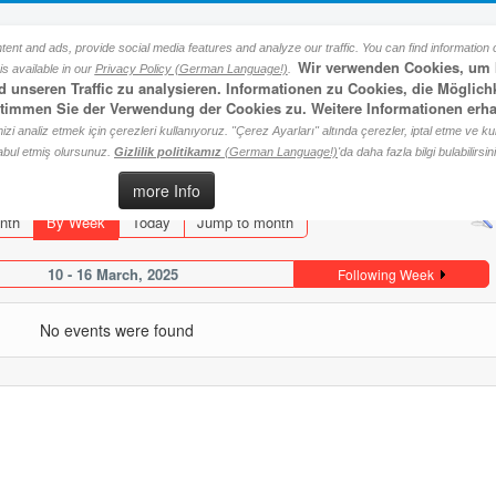
nt and ads, provide social media features and analyze our traffic. You can find information o
esi Soy ağacı veritabanı
Wir verwenden Cookies, um I
s available in our
Privacy Policy (German Language!)
.
und unseren Traffic zu analysieren. Informationen zu Cookies, die Mög
 stimmen Sie der Verwendung der Cookies zu. Weitere Informationen erha
 analiz etmek için çerezleri kullanıyoruz. "Çerez Ayarları" altında çerezler, iptal etme ve kullanı
abul etmiş olursunuz.
Gizlilik politikamız
(German Language!)
'da daha fazla bilgi bulabilirsin
more Info
nth
By Week
Today
Jump to month
10 - 16 March, 2025
Following Week
No events were found