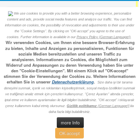
We use cookies to provide you with a better browsing experience, personalize
Okumuş Sülalesi Soy ağacı
content and ads, provide social media features and analyze our traffic. You can find
information on cookies, the possibility of revocation and adjustments to their use under
the "Cookie Settings". By clicking on "OK-accept" you agree to the use of
veritabanı
cookies. Further information is available in our
Privacy Policy (German Language!)
.
Wir verwenden Cookies, um Ihnen eine bessere Browser-Erfahrung
zu bieten, Inhalte und Anzeigen zu personalisieren, Funktionen für
Events Calendar
soziale Medien bereitzustellen und unseren Traffic zu
analysieren. Informationen zu Cookies, die Möglichkeit zum
Widerruf und Anpassungen zu deren Verwendung haben Sie unter
den "Cookie-Einstellungen". Mit einem Klick auf "OK-accept"
stimmen Sie der Verwendung der Cookies zu. Weitere Informationen
By Year
By Month
By Week
Today
erhalten Sie in unserer
Datenschutzerklärung
.
Size daha iyi bir tarama
Jump to month
deneyimi sunmak, içerik ve reklamları kişiselleştirmek, sosyal medya özellikleri sunmak
ve trafiğimizi analiz etmek için çerezleri kullanıyoruz. "Çerez Ayarları" altında çerezler,
iptal etme ve kullanım ayarlamaları ile ilgili bilgileri bulabilirsiniz. "OK-accept" i tıklayarak
çerez kullanımını kabul etmiş olursunuz.
Gizlilik politikamız
(German Language!)
'da
Sunday, 9. June 2024
Preceding Day
Following Day
daha fazla bilgi bulabilirsiniz.
more Info
No events were found
OK-accept