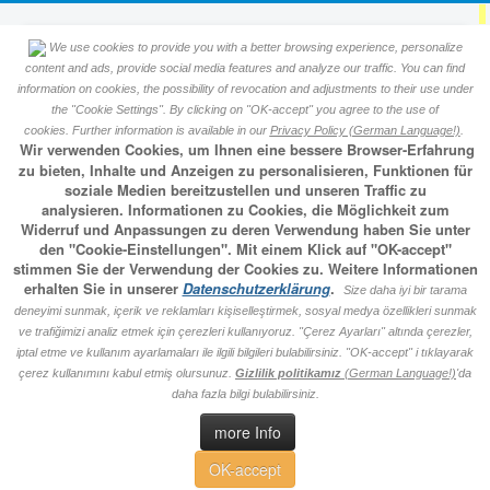
We use cookies to provide you with a better browsing experience, personalize
Okumuş Sülalesi Soy ağacı
content and ads, provide social media features and analyze our traffic. You can find
information on cookies, the possibility of revocation and adjustments to their use under
the "Cookie Settings". By clicking on "OK-accept" you agree to the use of
veritabanı
cookies. Further information is available in our
Privacy Policy (German Language!)
.
Wir verwenden Cookies, um Ihnen eine bessere Browser-Erfahrung
zu bieten, Inhalte und Anzeigen zu personalisieren, Funktionen für
Events Calendar
soziale Medien bereitzustellen und unseren Traffic zu
analysieren. Informationen zu Cookies, die Möglichkeit zum
Widerruf und Anpassungen zu deren Verwendung haben Sie unter
den "Cookie-Einstellungen". Mit einem Klick auf "OK-accept"
stimmen Sie der Verwendung der Cookies zu. Weitere Informationen
By Year
By Month
By Week
Today
erhalten Sie in unserer
Datenschutzerklärung
.
Size daha iyi bir tarama
Jump to month
deneyimi sunmak, içerik ve reklamları kişiselleştirmek, sosyal medya özellikleri sunmak
ve trafiğimizi analiz etmek için çerezleri kullanıyoruz. "Çerez Ayarları" altında çerezler,
iptal etme ve kullanım ayarlamaları ile ilgili bilgileri bulabilirsiniz. "OK-accept" i tıklayarak
çerez kullanımını kabul etmiş olursunuz.
Gizlilik politikamız
(German Language!)
'da
Hediye Yalvaç 2010
daha fazla bilgi bulabilirsiniz.
more Info
Soyağacına bak:
OK-accept