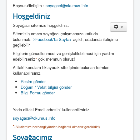
Başvuru/iletişim :
soyagaci@okumus.info
Hoşgeldiniz
Soyağacı sitemize hoşgeldiniz.
Sitemizin amacı soyağacı çalışmamıza katkıda
bulunmak.
>Facebook'ta Sayfa<
açıldı, oradanda iletişime
geçilebilir.
Bilgilerin güncellenmesi ve genişletilebilmesi için yardım
edebilirseniz
*
çok memnun oluruz!
Alttaki konulara tıklayarak site içinde bulunan formları
kullanabilirsiniz.
Resim gönder
Doğum / Vefat bilgisi gönder
Bilgi Formu gönder
Yada alltaki Email adresini kullanabilirsiniz:
soyagaci@okumus.info
*
(Sülalemize herhangi yönden bağlantılı olmanız gereklidir!)
Soyağacımız