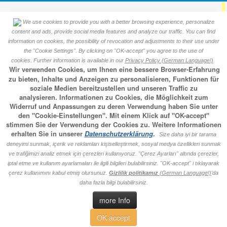
We use cookies to provide you with a better browsing experience, personalize
Okumuş Sülalesi Soy ağacı
content and ads, provide social media features and analyze our traffic. You can find
information on cookies, the possibility of revocation and adjustments to their use under
the "Cookie Settings". By clicking on "OK-accept" you agree to the use of
veritabanı
cookies. Further information is available in our
Privacy Policy (German Language!)
.
Wir verwenden Cookies, um Ihnen eine bessere Browser-Erfahrung
zu bieten, Inhalte und Anzeigen zu personalisieren, Funktionen für
Başsayfa
soziale Medien bereitzustellen und unseren Traffic zu
analysieren. Informationen zu Cookies, die Möglichkeit zum
Widerruf und Anpassungen zu deren Verwendung haben Sie unter
den "Cookie-Einstellungen". Mit einem Klick auf "OK-accept"
Sandıkta resimler
stimmen Sie der Verwendung der Cookies zu. Weitere Informationen
erhalten Sie in unserer
Datenschutzerklärung
.
Size daha iyi bir tarama
Eski kutularda, sandiklarda koruduğunuz aramizdan
deneyimi sunmak, içerik ve reklamları kişiselleştirmek, sosyal medya özellikleri sunmak
ayrilan fertlerimizin resimlerini Telefonunuzla tekrar
ve trafiğimizi analiz etmek için çerezleri kullanıyoruz. "Çerez Ayarları" altında çerezler,
fotoğraf çekip bana gönderin. Burada web sitesinde ekstra
koruyalım, ve hatırlanacaksınız ileride !
iptal etme ve kullanım ayarlamaları ile ilgili bilgileri bulabilirsiniz. "OK-accept" i tıklayarak
çerez kullanımını kabul etmiş olursunuz.
Gizlilik politikamız
(German Language!)
'da
daha fazla bilgi bulabilirsiniz.
more Info
OK-accept